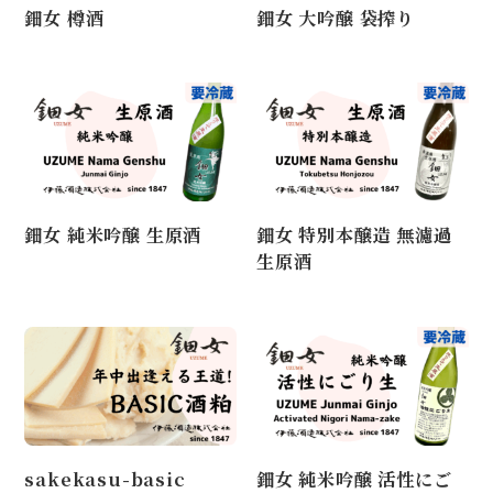
鈿女 樽酒
鈿女 大吟醸 袋搾り
鈿女 純米吟醸 生原酒
鈿女 特別本醸造 無濾過
生原酒
sakekasu-basic
鈿女 純米吟醸 活性にご