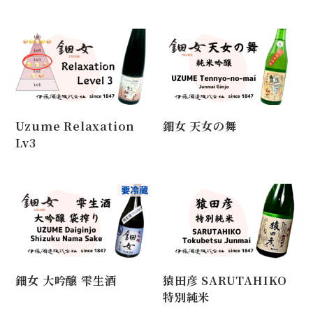
Uzume Relaxation
鈿女 天女の舞
Lv3
鈿女 大吟醸 雫生酒
猿田彦 SARUTAHIKO
特別純米