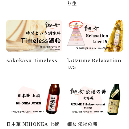
り生
sakekasu-timeless
l5Uzume Relaxation
Lv5
日本華 NIHONKA 上撰
鈿女 栄福の舞