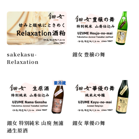
sakekasu-
鈿女 豊穣の舞
Relaxation
鈿女 特別純米 山廃 無濾
鈿女 華優の舞
過生原酒