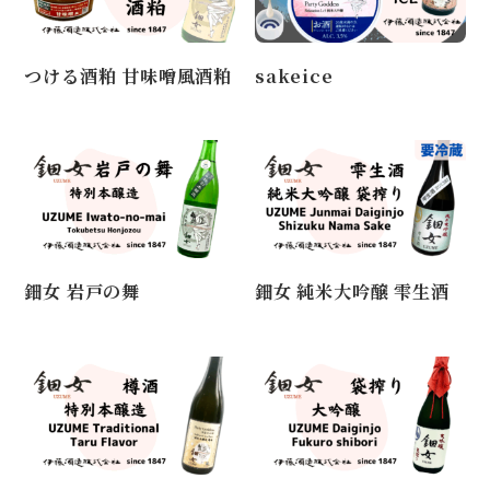
つける酒粕 甘味噌風酒粕
sakeice
鈿女 岩戸の舞
鈿女 純米大吟醸 雫生酒