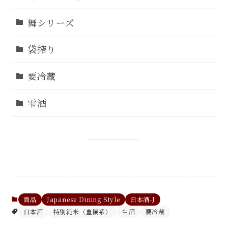
舞シリーズ
袋搾り
要冷蔵
雫酒
商品
Japanese Dining Style
日本酒-J
日本酒
特別純米（豊穣系）
生酒
要冷蔵