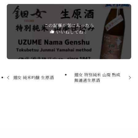
この記事が気に入ったら
いいねしてね！
鈿女 特別純米 山廃 熟成
鈿女 純米吟醸 生原酒
無濾過生原酒