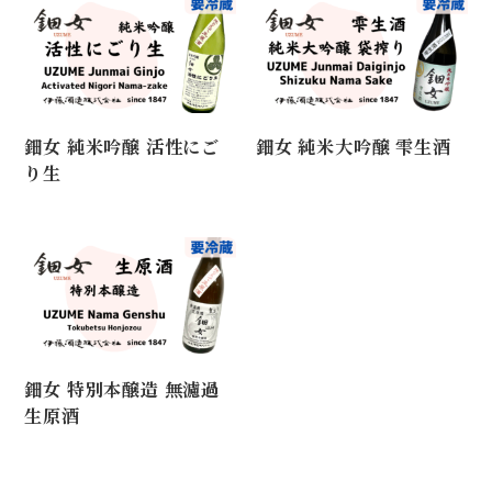
鈿女 純米吟醸 活性にご
鈿女 純米大吟醸 雫生酒
り生
鈿女 特別本醸造 無濾過
生原酒