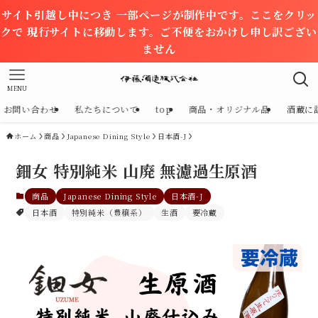
サイト引越し中につき 一部ページが制作中です。ここをクリッ
クで 現行サイトに移動します。ご不便をおかけし申し訳ござい
ません
MENU
お問い合わせ
私たちについて
top
商品・オリジナル品
酒蔵に
ホーム
商品
Japanese Dining Style
日本酒-J
鈿女 特別純米 山廃 無濾過生原酒
商品
Japanese Dining Style
日本酒-J
日本酒
特別純米（豊穣系）
生酒
要冷蔵