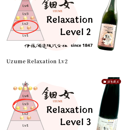
Uzume Relaxation Lv2
日本酒-K