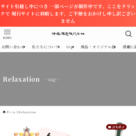
サイト引越し中につき 一部ページが制作中です。ここをクリッ
クで 現行サイトに移動します。ご不便をおかけし申し訳ござい
ません
MENU
お問い合わせ
私たちについて
top
商品・オリジナル品
酒蔵に
Relaxation
– tag –
ホーム
Relaxation
日本酒-K