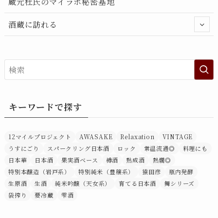
蔵元杜氏のマイラボ秘密基地
酒蔵に訪れる
キーワードで探す
12マイルプロジェクト
AWASAKE
Relaxation
VINTAGE
うすにごり
スパークリング日本酒
ロック
常温流通◎
料理にも
日本華
日本酒
果実酒ベース
樽酒
熟成酒
熱燗◎
特別本醸造（岩戸系）
特別純米（豊穣系）
猿田彦
瓶内発酵
生原酒
生酒
純米吟醸（天女系）
育てる日本酒
舞シリーズ
袋搾り
要冷蔵
雫酒