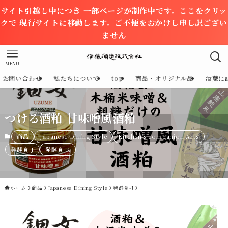
サイト引越し中につき 一部ページが制作中です。ここをクリッ
クで 現行サイトに移動します。ご不便をおかけし申し訳ござい
ません
MENU
お問い合わせ
私たちについて
top
商品・オリジナル品
酒蔵に
つける酒粕 甘味噌風酒粕
商品
Japanese Dining Style
Kitchen's companion Arts
発酵食-J
発酵食-K
ホーム
商品
Japanese Dining Style
発酵食-J