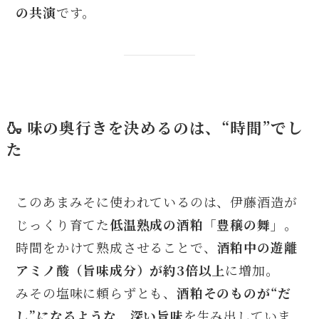
の共演
です。
🍶 味の奥行きを決めるのは、“時間”でし
た
このあまみそに使われているのは、伊藤酒造が
じっくり育てた
低温熟成の酒粕「豊穣の舞」
。
時間をかけて熟成させることで、
酒粕中の遊離
アミノ酸（旨味成分）が約3倍以上
に増加。
みその塩味に頼らずとも、
酒粕そのものが“だ
し”になるような、深い旨味
を生み出していま