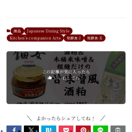
商品
Japanese Dining Style
Kitchen's companion Arts
発酵食-J
発酵食-K
この記事が気に入ったら
いいねしてね！
よかったらシェアしてね！