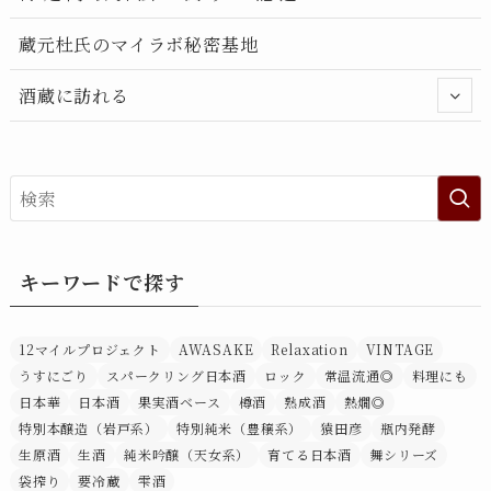
蔵元杜氏のマイラボ秘密基地
酒蔵に訪れる
キーワードで探す
12マイルプロジェクト
AWASAKE
Relaxation
VINTAGE
うすにごり
スパークリング日本酒
ロック
常温流通◎
料理にも
日本華
日本酒
果実酒ベース
樽酒
熟成酒
熱燗◎
特別本醸造（岩戸系）
特別純米（豊穣系）
猿田彦
瓶内発酵
生原酒
生酒
純米吟醸（天女系）
育てる日本酒
舞シリーズ
袋搾り
要冷蔵
雫酒