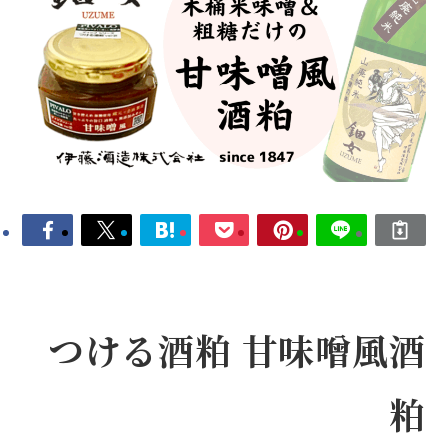
つける酒粕 甘味噌風酒
粕