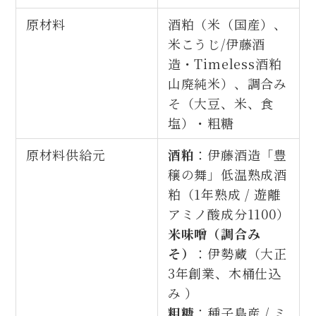
原材料
酒粕（米（国産）、
米こうじ/伊藤酒
造・Timeless酒粕
山廃純米）、調合み
そ（大豆、米、食
塩）・粗糖
原材料供給元
酒粕
：伊藤酒造「豊
穣の舞」低温熟成酒
粕（1年熟成 / 遊離
アミノ酸成分1100）
米味噌（調合み
そ）
：伊勢蔵（大正
3年創業、木桶仕込
み ）
粗糖
：種子島産 / ミ