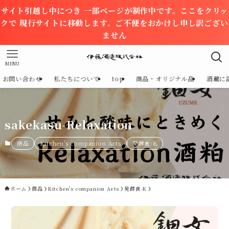
サイト引越し中につき 一部ページが制作中です。ここをクリッ
クで 現行サイトに移動します。ご不便をおかけし申し訳ござい
ません
MENU
お問い合わせ
私たちについて
top
商品・オリジナル品
酒蔵に
sakekasu-Relaxation
商品
Kitchen's companion Arts
発酵食-K
ホーム
商品
Kitchen's companion Arts
発酵食-K