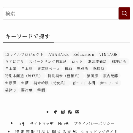
キーワードで探す
12マイルプロジェクト
AWASAKE
Relaxation
VINTAGE
うすにごり
スパークリング日本酒
ロック
常温流通◎
料理にも
日本華
日本酒
果実酒ベース
樽酒
熟成酒
熱燗◎
特別本醸造（岩戸系）
特別純米（豊穣系）
猿田彦
瓶内発酵
生原酒
生酒
純米吟醸（天女系）
育てる日本酒
舞シリーズ
袋搾り
要冷蔵
雫酒
top
サイトマップ
News
プライバシーポリシー
特 定 商 取 引 法 に 関 す る 記 述
ショッピングガイド