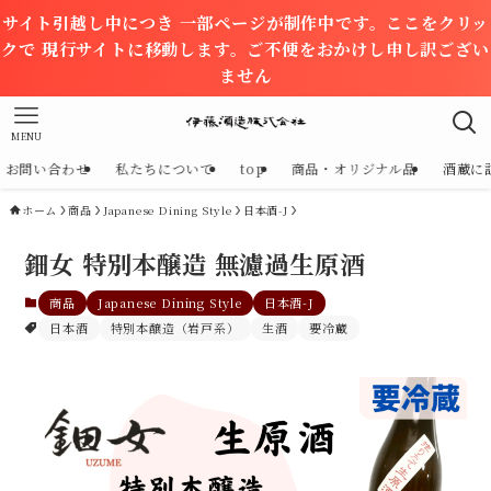
サイト引越し中につき 一部ページが制作中です。ここをクリッ
クで 現行サイトに移動します。ご不便をおかけし申し訳ござい
ません
MENU
お問い合わせ
私たちについて
top
商品・オリジナル品
酒蔵に
ホーム
商品
Japanese Dining Style
日本酒-J
鈿女 特別本醸造 無濾過生原酒
商品
Japanese Dining Style
日本酒-J
日本酒
特別本醸造（岩戸系）
生酒
要冷蔵