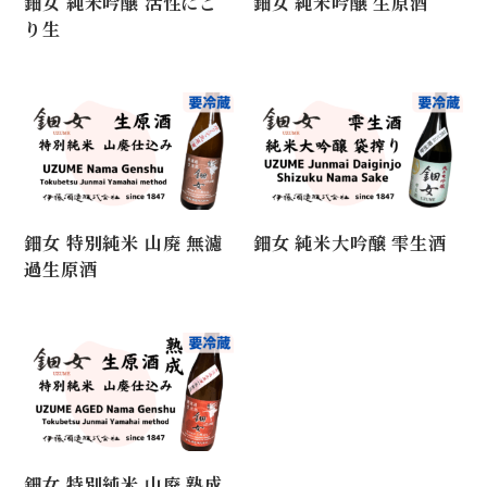
鈿女 純米吟醸 活性にご
鈿女 純米吟醸 生原酒
り生
鈿女 特別純米 山廃 無濾
鈿女 純米大吟醸 雫生酒
過生原酒
鈿女 特別純米 山廃 熟成