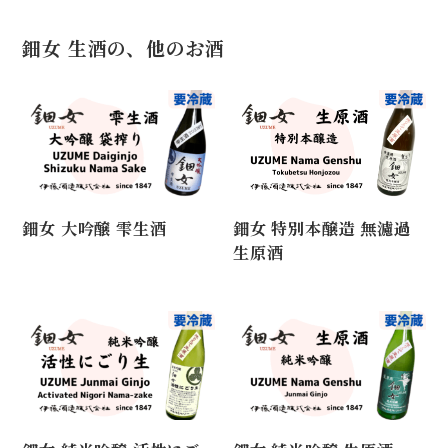
鈿女 生酒の、他のお酒
鈿女 大吟醸 雫生酒
鈿女 特別本醸造 無濾過
生原酒