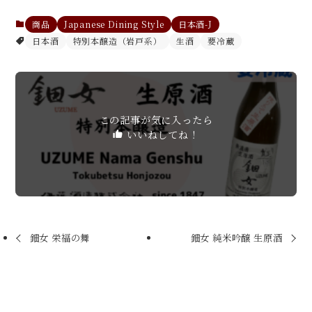
商品
Japanese Dining Style
日本酒-J
日本酒
特別本醸造（岩戸系）
生酒
要冷蔵
この記事が気に入ったら
いいねしてね！
鈿女 栄福の舞
鈿女 純米吟醸 生原酒