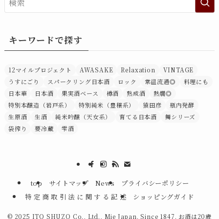
キーワードで探す
12マイルプロジェクト
AWASAKE
Relaxation
VINTAGE
うすにごり
スパークリング日本酒
ロック
常温流通◎
料理にも
日本華
日本酒
果実酒ベース
樽酒
熟成酒
熱燗◎
特別本醸造（岩戸系）
特別純米（豊穣系）
猿田彦
瓶内発酵
生原酒
生酒
純米吟醸（天女系）
育てる日本酒
舞シリーズ
袋搾り
要冷蔵
雫酒
top
サイトマップ
News
プライバシーポリシー
特 定 商 取 引 法 に 関 す る 記 述
ショッピングガイド
©
2025 ITO SHUZO Co., Ltd., Mie Japan. Since 1847. お酒は20歳