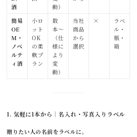
酒
動）
簡易
小ロ
数
当社
×
ラベ
OE
ット
本〜
商品
ル・
M・
OK
（仕
から
瓶・
ノベ
の柔
様に
選択
箱
ルテ
軟プ
より
ィ酒
ラン
変
動）
1. 気軽に1本から｜
名入れ・写真入りラベル
贈りたい人の名前をラベルに。