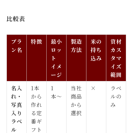
比較表
プラ
特徴
最小
製造
米の
資材
ン名
ロッ
方法
持ち
カス
ト
込み
タマ
イメ
イズ
ージ
範囲
名入
1本
1
当社
×
ラベ
れ・
から
本〜
商品
ルの
写真
作れ
から
み
入り
る定
選択
ラベ
番ギ
ル
フト