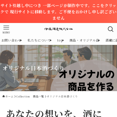
サイト引越し中につき 一部ページが制作中です。ここをクリッ
クで 現行サイトに移動します。ご不便をおかけし申し訳ござい
ません
MENU
お問い合わせ
私たちについて
top
商品・オリジナル品
酒蔵に
オリジナル日本酒づくり
ホーム
Collection 商品一覧
オリジナル日本酒づくり
あなたの想いを、酒に