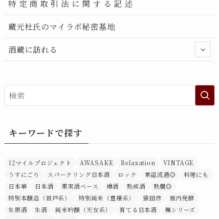
特 定 商 取 引 法 に 関 す る 記 述
蔵元杜氏のマイラボ秘密基地
酒蔵に訪れる
キーワードで探す
12マイルプロジェクト
AWASAKE
Relaxation
VINTAGE
うすにごり
スパークリング日本酒
ロック
常温流通◎
料理にも
日本華
日本酒
果実酒ベース
樽酒
熟成酒
熱燗◎
特別本醸造（岩戸系）
特別純米（豊穣系）
猿田彦
瓶内発酵
生原酒
生酒
純米吟醸（天女系）
育てる日本酒
舞シリーズ