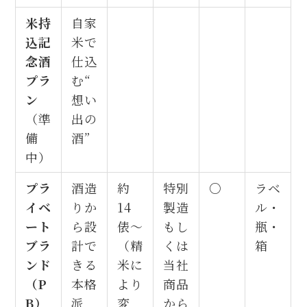
米持
自家
込記
米で
念酒
仕込
プラ
む“
ン
想い
（準
出の
備
酒”
中）
プラ
酒造
約
特別
○
ラベ
イベ
りか
14
製造
ル・
ート
ら設
俵〜
もし
瓶・
ブラ
計で
（精
くは
箱
ンド
きる
米に
当社
（P
本格
より
商品
B）
派
変
から