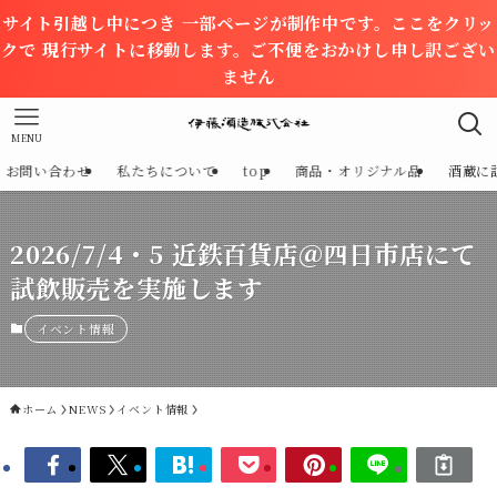
サイト引越し中につき 一部ページが制作中です。ここをクリッ
クで 現行サイトに移動します。ご不便をおかけし申し訳ござい
ません
MENU
お問い合わせ
私たちについて
top
商品・オリジナル品
酒蔵に
2026/7/4・5 近鉄百貨店＠四日市店にて
試飲販売を実施します
イベント情報
ホーム
NEWS
イベント情報