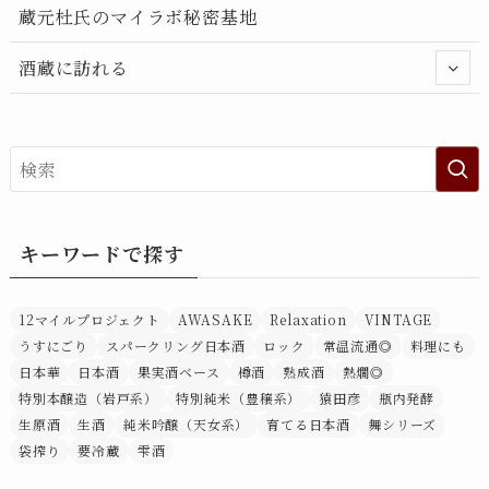
蔵元杜氏のマイラボ秘密基地
酒蔵に訪れる
キーワードで探す
12マイルプロジェクト
AWASAKE
Relaxation
VINTAGE
うすにごり
スパークリング日本酒
ロック
常温流通◎
料理にも
日本華
日本酒
果実酒ベース
樽酒
熟成酒
熱燗◎
特別本醸造（岩戸系）
特別純米（豊穣系）
猿田彦
瓶内発酵
生原酒
生酒
純米吟醸（天女系）
育てる日本酒
舞シリーズ
袋搾り
要冷蔵
雫酒