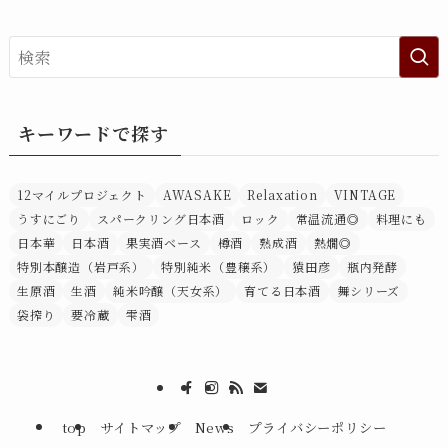
キーワードで探す
12マイルプロジェクト
AWASAKE
Relaxation
VINTAGE
うすにごり
スパークリング日本酒
ロック
常温流通◎
料理にも
日本華
日本酒
果実酒ベース
樽酒
熟成酒
熱燗◎
特別本醸造（岩戸系）
特別純米（豊穣系）
猿田彦
瓶内発酵
生原酒
生酒
純米吟醸（天女系）
育てる日本酒
舞シリーズ
袋搾り
要冷蔵
雫酒
top
サイトマップ
News
プライバシーポリシー