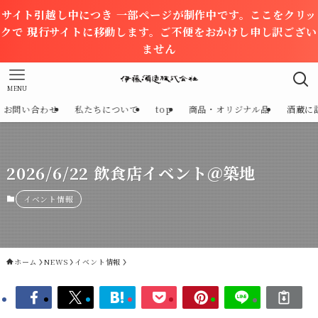
サイト引越し中につき 一部ページが制作中です。ここをクリッ
クで 現行サイトに移動します。ご不便をおかけし申し訳ござい
ません
MENU
お問い合わせ
私たちについて
top
商品・オリジナル品
酒蔵に
2026/6/22 飲食店イベント＠築地
イベント情報
ホーム
NEWS
イベント情報