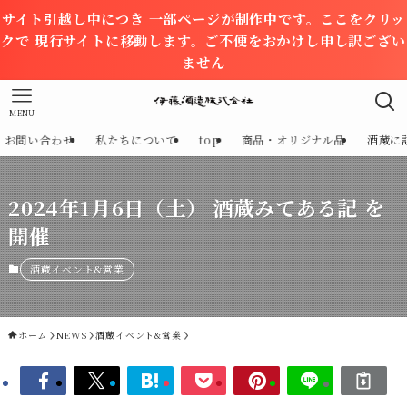
サイト引越し中につき 一部ページが制作中です。ここをクリッ
クで 現行サイトに移動します。ご不便をおかけし申し訳ござい
ません
MENU
お問い合わせ
私たちについて
top
商品・オリジナル品
酒蔵に
2024年1月6日（土） 酒蔵みてある記 を
開催
酒蔵イベント&営業
ホーム
NEWS
酒蔵イベント&営業