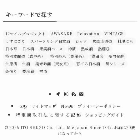
キーワードで探す
12マイルプロジェクト
AWASAKE
Relaxation
VINTAGE
うすにごり
スパークリング日本酒
ロック
常温流通◎
料理にも
日本華
日本酒
果実酒ベース
樽酒
熟成酒
熱燗◎
特別本醸造（岩戸系）
特別純米（豊穣系）
猿田彦
瓶内発酵
生原酒
生酒
純米吟醸（天女系）
育てる日本酒
舞シリーズ
袋搾り
要冷蔵
雫酒
top
サイトマップ
News
プライバシーポリシー
特 定 商 取 引 法 に 関 す る 記 述
ショッピングガイド
©
2025 ITO SHUZO Co., Ltd., Mie Japan. Since 1847. お酒は20歳
になってから