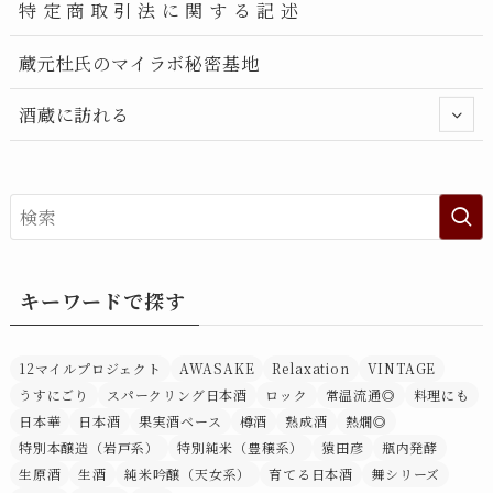
特 定 商 取 引 法 に 関 す る 記 述
蔵元杜氏のマイラボ秘密基地
酒蔵に訪れる
キーワードで探す
12マイルプロジェクト
AWASAKE
Relaxation
VINTAGE
うすにごり
スパークリング日本酒
ロック
常温流通◎
料理にも
日本華
日本酒
果実酒ベース
樽酒
熟成酒
熱燗◎
特別本醸造（岩戸系）
特別純米（豊穣系）
猿田彦
瓶内発酵
生原酒
生酒
純米吟醸（天女系）
育てる日本酒
舞シリーズ