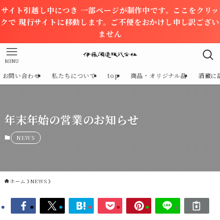
サイト引越し中につき 一部ページが制作中です。ここをクリッ
クで 現行サイトに移動します。ご不便をおかけし申し訳ござい
ません
MENU
お問い合わせ
私たちについて
top
商品・オリジナル品
酒蔵に
年末年始の営業のお知らせ
NEWS
ホーム
NEWS