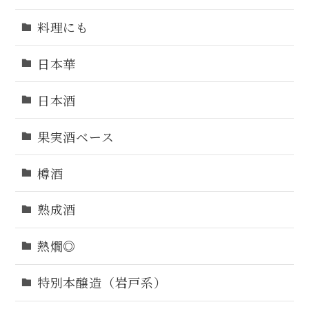
料理にも
日本華
日本酒
果実酒ベース
樽酒
熟成酒
熱燗◎
特別本醸造（岩戸系）