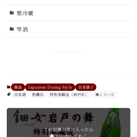
要冷蔵
雫酒
商品
Japanese Dining Style
日本酒-J
日本酒
熱燗◎
特別本醸造（岩戸系）
舞シリーズ
この記事が気に入ったら
いいねしてね！