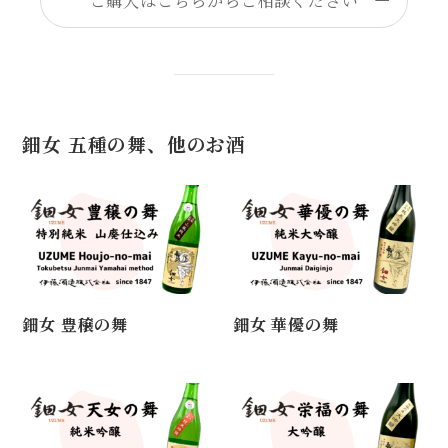
鈿女 五種の舞、他のお酒
鈿女 豊穣の舞
鈿女 華優の舞