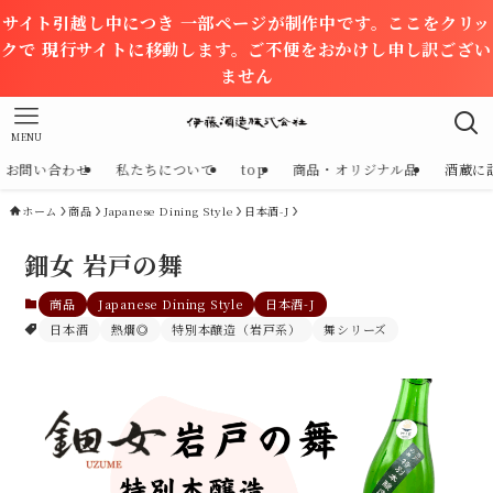
サイト引越し中につき 一部ページが制作中です。ここをクリッ
クで 現行サイトに移動します。ご不便をおかけし申し訳ござい
ません
MENU
お問い合わせ
私たちについて
top
商品・オリジナル品
酒蔵に
ホーム
商品
Japanese Dining Style
日本酒-J
鈿女 岩戸の舞
商品
Japanese Dining Style
日本酒-J
日本酒
熱燗◎
特別本醸造（岩戸系）
舞シリーズ