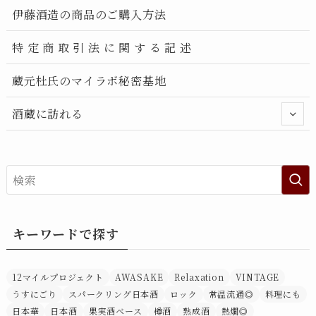
伊藤酒造の商品のご購入方法
特 定 商 取 引 法 に 関 す る 記 述
蔵元杜氏のマイラボ秘密基地
酒蔵に訪れる
キーワードで探す
12マイルプロジェクト
AWASAKE
Relaxation
VINTAGE
うすにごり
スパークリング日本酒
ロック
常温流通◎
料理にも
日本華
日本酒
果実酒ベース
樽酒
熟成酒
熱燗◎