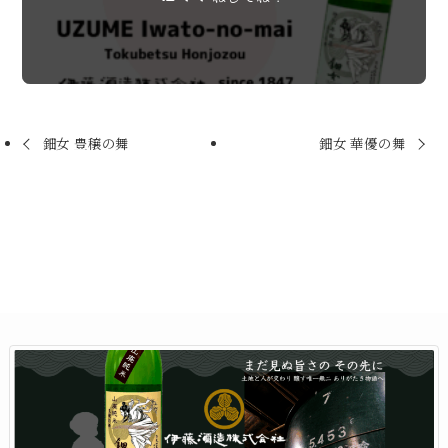
鈿女 豊穣の舞
鈿女 華優の舞